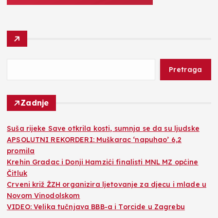
Pretraga
Zadnje
Suša rijeke Save otkrila kosti, sumnja se da su ljudske
APSOLUTNI REKORDERI: Muškarac ‘napuhao’ 6,2
promila
Krehin Gradac i Donji Hamzići finalisti MNL MZ općine
Čitluk
Crveni križ ŽZH organizira ljetovanje za djecu i mlade u
Novom Vinodolskom
VIDEO: Velika tučnjava BBB-a i Torcide u Zagrebu