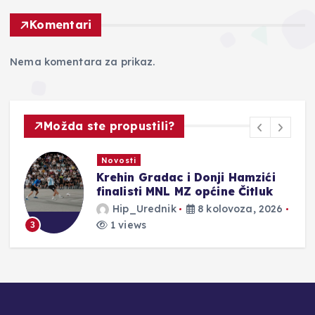
Komentari
Nema komentara za prikaz.
Možda ste propustili?
Novosti
Krehin Gradac i Donji Hamzići
a
finalisti MNL MZ općine Čitluk
Hip_Urednik
8 kolovoza, 2026
1 views
3