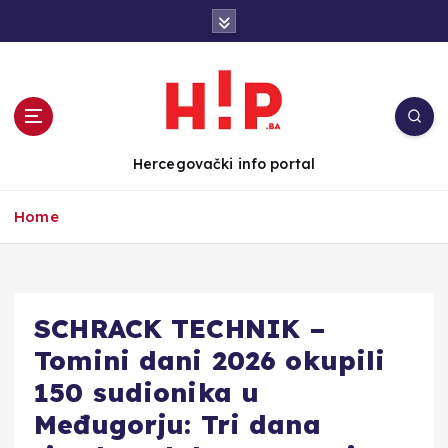
S
k
i
p
t
o
c
Hercegovački info portal
o
n
Home
t
e
n
t
SCHRACK TECHNIK –
Tomini dani 2026 okupili
150 sudionika u
Međugorju: Tri dana