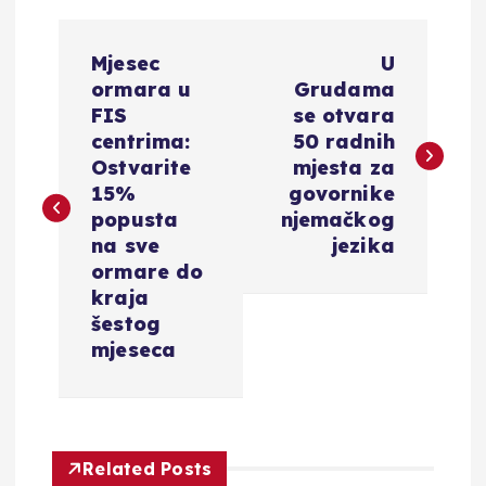
N
Mjesec
U
a
ormara u
Grudama
FIS
se otvara
v
centrima:
50 radnih
Ostvarite
mjesta za
i
15%
govornike
popusta
njemačkog
g
na sve
jezika
ormare do
a
kraja
šestog
c
mjeseca
i
j
Related Posts