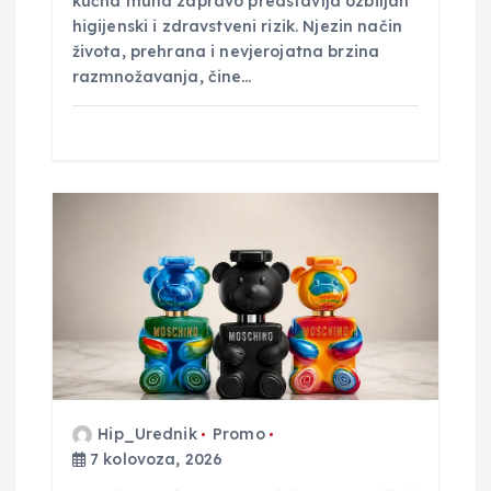
kućna muha zapravo predstavlja ozbiljan
higijenski i zdravstveni rizik. Njezin način
života, prehrana i nevjerojatna brzina
razmnožavanja, čine…
Hip_Urednik
Promo
7 kolovoza, 2026