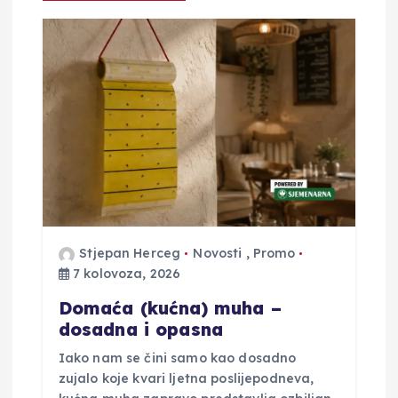
a
o
b
j
a
v
Stjepan Herceg
Novosti
,
Promo
7 kolovoza, 2026
a
Domaća (kućna) muha –
dosadna i opasna
Iako nam se čini samo kao dosadno
zujalo koje kvari ljetna poslijepodneva,