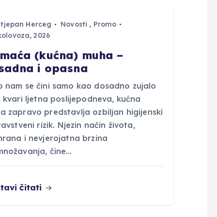
Stjepan Herceg
Novosti
,
Promo
kolovoza, 2026
maća (kućna) muha –
sadna i opasna
o nam se čini samo kao dosadno zujalo
 kvari ljetna poslijepodneva, kućna
 zapravo predstavlja ozbiljan higijenski
ravstveni rizik. Njezin način života,
hrana i nevjerojatna brzina
množavanja, čine…
tavi čitati