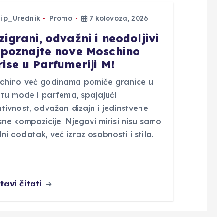
Hip_Urednik
Promo
7 kolovoza, 2026
zigrani, odvažni i neodoljivi
upoznajte nove Moschino
rise u Parfumeriji M!
chino već godinama pomiče granice u
etu mode i parfema, spajajući
tivnost, odvažan dizajn i jedinstvene
sne kompozicije. Njegovi mirisi nisu samo
i dodatak, već izraz osobnosti i stila.
tavi čitati