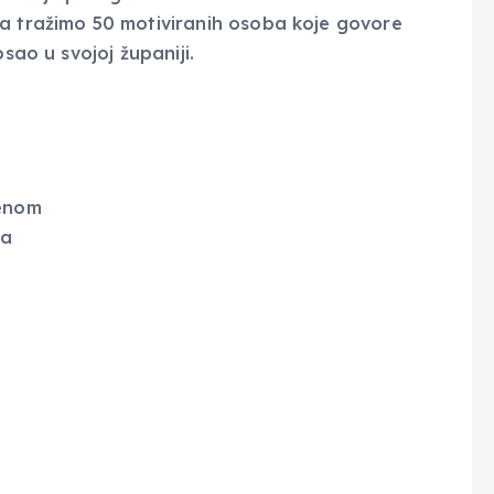
ta tražimo 50 motiviranih osoba koje govore
sao u svojoj županiji.
menom
da