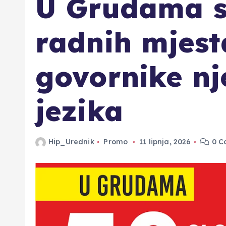
U Grudama s
radnih mjest
govornike n
jezika
Hip_Urednik
Promo
11 lipnja, 2026
0 C