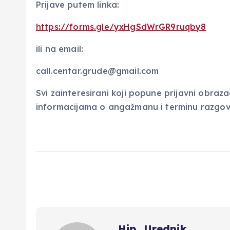
Prijave putem linka:
https://forms.gle/yxHgSdWrGR9ruqby8
ili na email:
call.centar.grude@gmail.com
Svi zainteresirani koji popune prijavni obra
informacijama o angažmanu i terminu razgov
Hip_Urednik