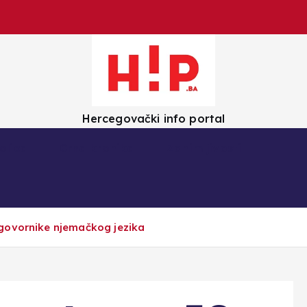
Hercegovački info portal
olica
Crna kronika
Zanimljivosti
govornike njemačkog jezika