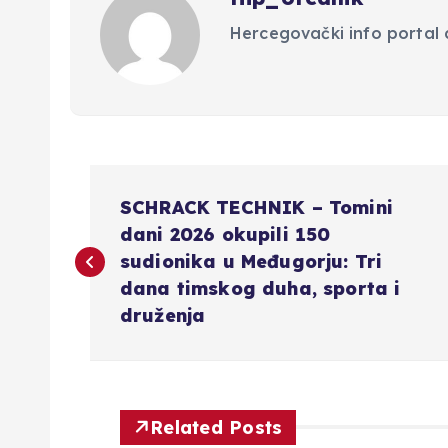
Hercegovački info portal d
N
SCHRACK TECHNIK – Tomini
a
dani 2026 okupili 150
sudionika u Međugorju: Tri
v
dana timskog duha, sporta i
druženja
i
g
Related Posts