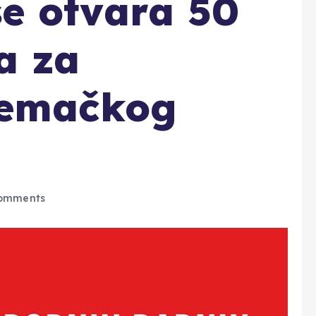
e otvara 50
a za
jemačkog
omments