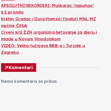
APSOLUTNI REKORDERI: Muškarac ‘napuhao’
6,2 promila
Krehin Gradac i Donji Hamzići finalisti MNL MZ
općine Čitluk
Crveni križ ŽZH organizira ljetovanje za djecu i
mlade u Novom Vinodolskom
VIDEO: Velika tučnjava BBB-a i Torcide u
Zagrebu
Komentari
Nema komentara za prikaz.