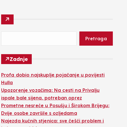
Pretraga
Zadnje
Profa dobio najskuplje pojačanje u povijesti
Hulla
Upozorenje vozačima: Na cesti na Privalju
ispale bale sijena, potreban oprez
Prometne nesreće u Posušju i Širokom Brijegu:
Dvije osobe završile s ozljedama
Najezda kućnih stjenica: sve češći problem i