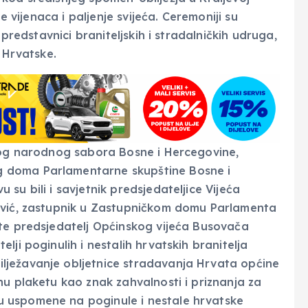
e vijenaca i paljenje svijeća. Ceremoniji su
 predstavnici braniteljskih i stradalničkih udruga,
 Hrvatske.
skog narodnog sabora Bosne i Hercegovine,
 doma Parlamentarne skupštine Bosne i
su bili i savjetnik predsjedateljice Vijeća
ović, zastupnik u Zastupničkom domu Parlamenta
 te predsjedatelj Općinskog vijeća Busovača
ji poginulih i nestalih hrvatskih branitelja
lježavanje obljetnice stradavanja Hrvata općine
nu plaketu kao znak zahvalnosti i priznanja za
 uspomene na poginule i nestale hrvatske