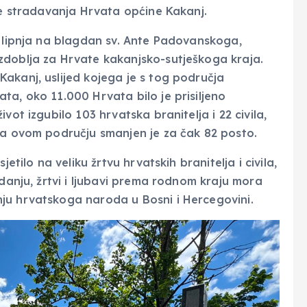
ce stradavanja Hrvata općine Kakanj.
. lipnja na blagdan sv. Ante Padovanskoga,
zdoblja za Hrvate kakanjsko-sutješkoga kraja.
akanj, uslijed kojega je s tog područja
ta, oko 11.000 Hrvata bilo je prisiljeno
vot izgubilo 103 hrvatska branitelja i 22 civila,
na ovom području smanjen je za čak 82 posto.
etilo na veliku žrtvu hrvatskih branitelja i civila,
adanju, žrtvi i ljubavi prema rodnom kraju mora
ju hrvatskoga naroda u Bosni i Hercegovini.