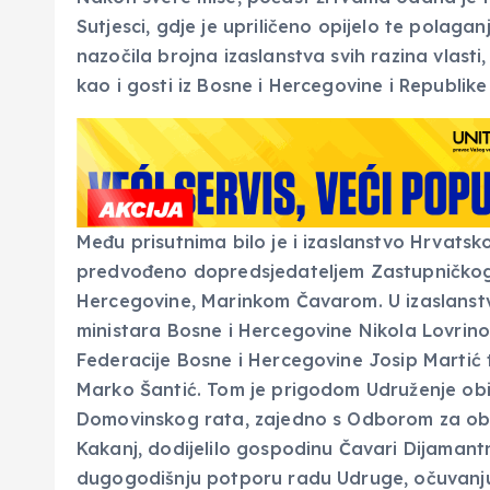
Sutjesci, gdje je upriličeno opijelo te polaganj
nazočila brojna izaslanstva svih razina vlasti,
kao i gosti iz Bosne i Hercegovine i Republike
Među prisutnima bilo je i izaslanstvo Hrvat
predvođeno dopredsjedateljem Zastupničkog
Hercegovine, Marinkom Čavarom. U izaslanstvu 
ministara Bosne i Hercegovine Nikola Lovrin
Federacije Bosne i Hercegovine Josip Martić
Marko Šantić. Tom je prigodom Udruženje obitel
Domovinskog rata, zajedno s Odborom za obi
Kakanj, dodijelilo gospodinu Čavari Dijamant
dugogodišnju potporu radu Udruge, očuvanju