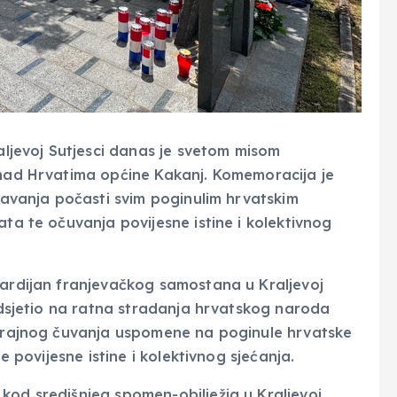
raljevoj Sutjesci danas je svetom misom
 nad Hrvatima općine Kakanj. Komemoracija je
odavanja počasti svim poginulim hrvatskim
ata te očuvanja povijesne istine i kolektivnog
vardijan franjevačkog samostana u Kraljevoj
podsjetio na ratna stradanja hrvatskog naroda
t trajnog čuvanja uspomene na poginule hrvatske
je povijesne istine i kolektivnog sjećanja.
kod središnjeg spomen-obilježja u Kraljevoj