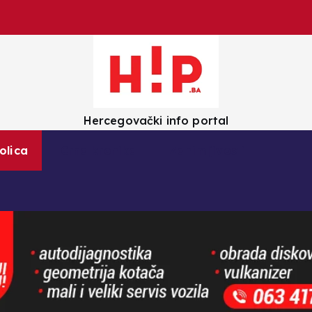
Hercegovački info portal
olica
Crna kronika
Zanimljivosti