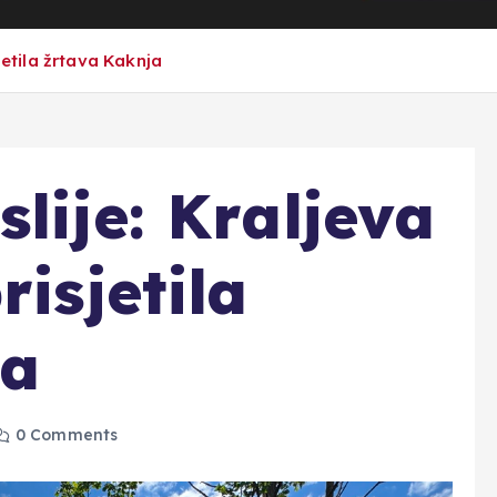
jetila žrtava Kaknja
lije: Kraljeva
risjetila
ja
0 Comments