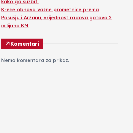
kako ga suzbiti
Kreće obnova važne prometnice prema
Posušju i Aržanu, vrijednost radova gotovo 2
milijuna KM
Komentari
Nema komentara za prikaz.