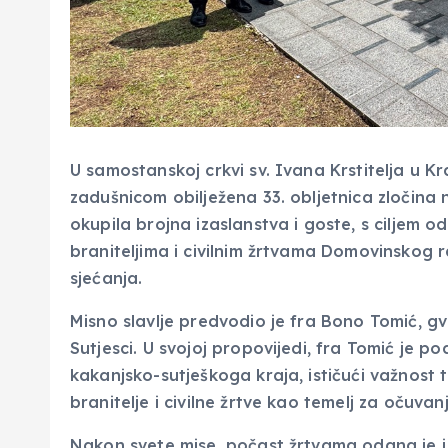
U samostanskoj crkvi sv. Ivana Krstitelja u K
zadušnicom obilježena 33. obljetnica zločina
okupila brojna izaslanstva i goste, s ciljem 
braniteljima i civilnim žrtvama Domovinskog r
sjećanja.
Misno slavlje predvodio je fra Bono Tomić, g
Sutjesci. U svojoj propovijedi, fra Tomić je 
kakanjsko-sutješkoga kraja, ističući važnos
branitelje i civilne žrtve kao temelj za očuvan
Nakon svete mise, počast žrtvama odana je i 