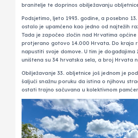
branitelje te doprinos obilježavanju obljetni
Podsjetimo, ljeto 1993. godine, a posebno 13
ostalo je upamćeno kao jedno od najtežih ra
Tada je započeo zločin nad Hrvatima općine K
protjerano gotovo 14.000 Hrvata. Do kraja ra
napustiti svoje domove. U tim je događajima ži
uništena su 34 hrvatska sela, a broj Hrvata 
Obilježavanje 33. obljetnice još jednom je podsj
šaljući snažnu poruku da istina o njihovu str
ostati trajno sačuvana u kolektivnom pamćen