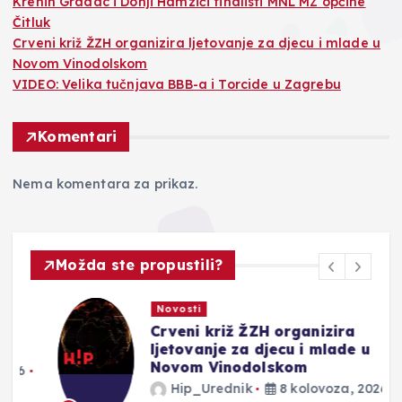
Krehin Gradac i Donji Hamzići finalisti MNL MZ općine
Čitluk
Crveni križ ŽZH organizira ljetovanje za djecu i mlade u
Novom Vinodolskom
VIDEO: Velika tučnjava BBB-a i Torcide u Zagrebu
Komentari
Nema komentara za prikaz.
Možda ste propustili?
Novosti
Crveni križ ŽZH organizira
ljetovanje za djecu i mlade u
Novom Vinodolskom
Hip_Urednik
8 kolovoza, 2026