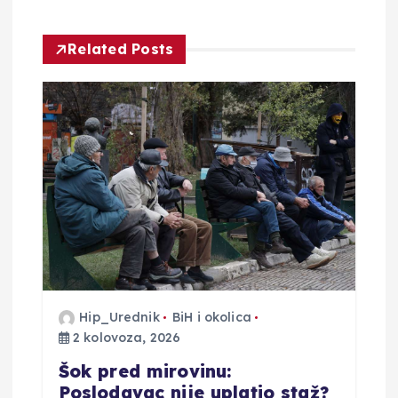
c
Related Posts
i
j
a
o
b
j
Hip_Urednik
BiH i okolica
a
2 kolovoza, 2026
v
Šok pred mirovinu:
Poslodavac nije uplatio staž?