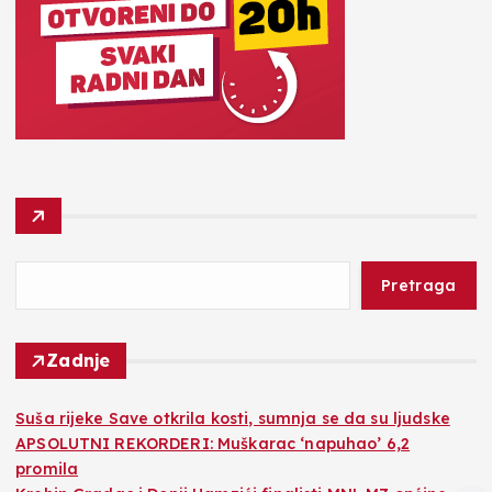
Pretraga
Zadnje
Suša rijeke Save otkrila kosti, sumnja se da su ljudske
APSOLUTNI REKORDERI: Muškarac ‘napuhao’ 6,2
promila