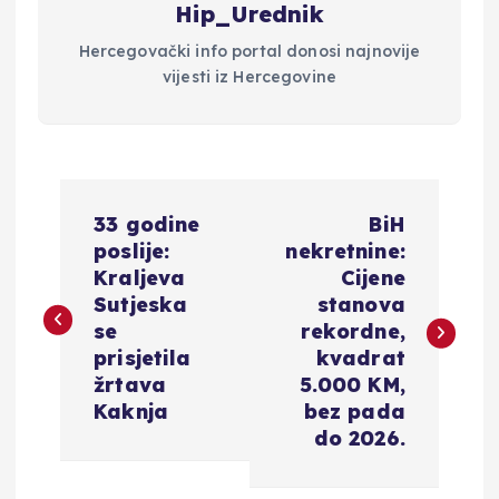
Hip_Urednik
Hercegovački info portal donosi najnovije
vijesti iz Hercegovine
N
33 godine
BiH
a
poslije:
nekretnine:
Kraljeva
Cijene
v
Sutjeska
stanova
se
rekordne,
i
prisjetila
kvadrat
žrtava
5.000 KM,
g
Kaknja
bez pada
do 2026.
a