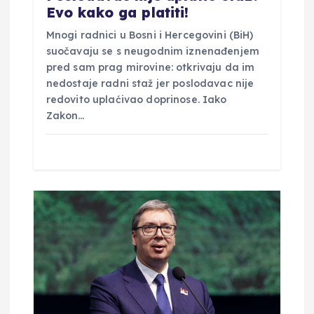
a
Evo kako ga platiti!
Mnogi radnici u Bosni i Hercegovini (BiH)
suočavaju se s neugodnim iznenađenjem
pred sam prag mirovine: otkrivaju da im
nedostaje radni staž jer poslodavac nije
redovito uplaćivao doprinose. Iako
Zakon…