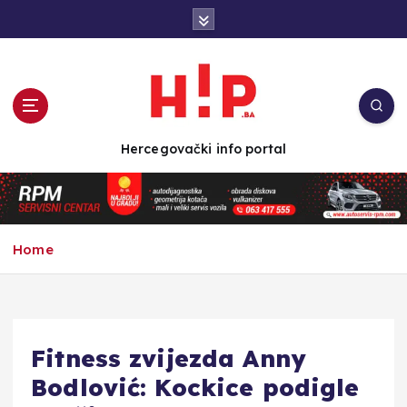
S
k
i
p
t
o
c
Hercegovački info portal
o
n
t
e
n
Home
t
Fitness zvijezda Anny
Bodlović: Kockice podigle