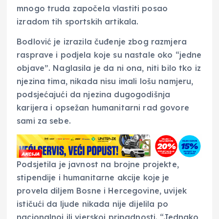
mnogo truda započela vlastiti posao
izradom tih sportskih artikala.
Bodlović je izrazila čuđenje zbog razmjera
rasprave i podjela koje su nastale oko “jedne
objave”. Naglasila je da ni ona, niti bilo tko iz
njezina tima, nikada nisu imali lošu namjeru,
podsjećajući da njezina dugogodišnja
karijera i opsežan humanitarni rad govore
sami za sebe.
Podsjetila je javnost na brojne projekte,
stipendije i humanitarne akcije koje je
provela diljem Bosne i Hercegovine, uvijek
ističući da ljude nikada nije dijelila po
nacionalnoj ili vjerskoj pripadnosti. “Jednako