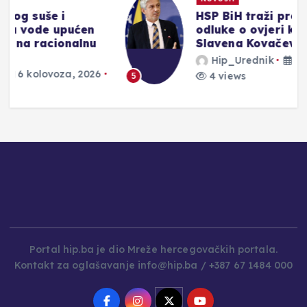
HSP BiH traži preispitivanje
odluke o ovjeri kandidature
Slavena Kovačevića
Hip_Urednik
6 kolovoza, 2026
4 views
5
Portal hip.ba je dio Mreže hercegovačkih portala.
Kontakt za oglašavanje info@hip.ba / +387 67 1484 000