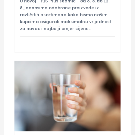
U novoj ”FIS Plus sedmici” od 6. 8. do 12.
a
8., donosimo odabrane proizvode iz
različitih asortimana kako bismo našim
kupcima osigurali maksimalnu vrijednost
za novac i najbolji omjer cijene…