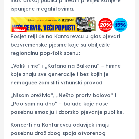
mostarskoj publici prirediti presjek karijere
ispunjene megahitovima.
Posjetitelji će na Kantarevcu u glas pjevati
bezvremenske pjesme koje su obilježile
regionalnu pop-folk scenu:
„Voliš li me“ i „Kafana na Balkanu“ – himne
koje znaju sve generacije i bez kojih je
nemoguće zamisliti vrhunski provod.
„Nisam preživio“, „Nešto protiv bolova“ i
„Pao sam na dno“ – balade koje nose
posebnu emociju i zborsko pjevanje publike.
Koncerti na Kantarevcu oduvijek imaju
posebnu draž zbog spoja otvorenog