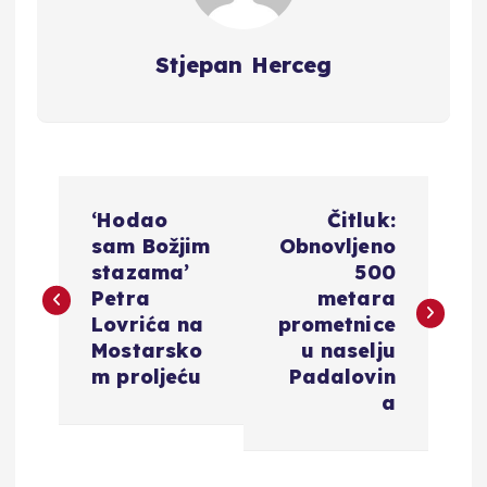
Stjepan Herceg
N
‘Hodao
Čitluk:
a
sam Božjim
Obnovljeno
stazama’
500
v
Petra
metara
Lovrića na
prometnice
i
Mostarsko
u naselju
m proljeću
Padalovin
g
a
a