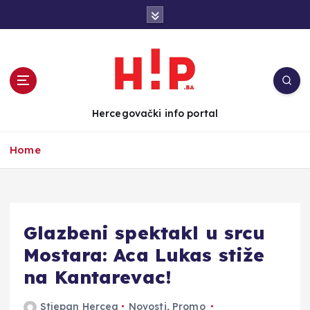
S
k
i
p
t
o
c
Hercegovački info portal
o
n
Home
t
e
n
t
Glazbeni spektakl u srcu
Mostara: Aca Lukas stiže
na Kantarevac!
Stjepan Herceg
Novosti
,
Promo