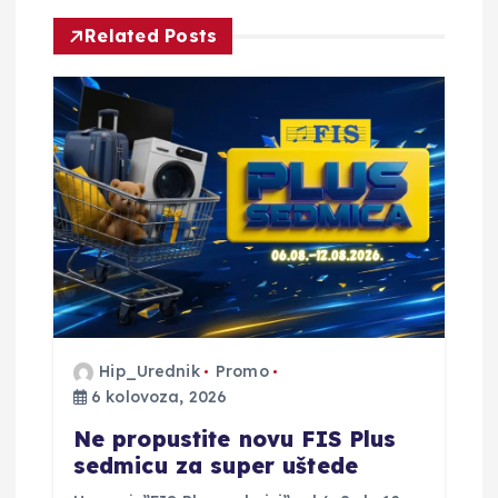
c
Related Posts
i
j
a
o
b
j
Hip_Urednik
Promo
6 kolovoza, 2026
a
Ne propustite novu FIS Plus
v
sedmicu za super uštede