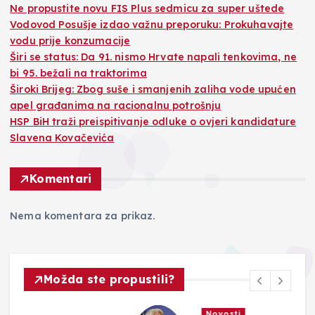
Ne propustite novu FIS Plus sedmicu za super uštede
Vodovod Posušje izdao važnu preporuku: Prokuhavajte
vodu prije konzumacije
Širi se status: Da 91. nismo Hrvate napali tenkovima, ne
bi 95. bežali na traktorima
Široki Brijeg: Zbog suše i smanjenih zaliha vode upućen
apel građanima na racionalnu potrošnju
HSP BiH traži preispitivanje odluke o ovjeri kandidature
Slavena Kovačevića
Komentari
Nema komentara za prikaz.
Možda ste propustili?
Novosti