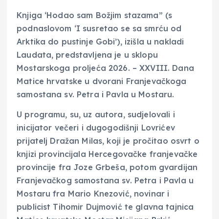
Knjiga ‘Hodao sam Božjim stazama” (s
podnaslovom ‘I susretao se sa smrću od
Arktika do pustinje Gobi’), izišla u nakladi
Laudata, predstavljena je u sklopu
Mostarskoga proljeća 2026. – XXVIII. Dana
Matice hrvatske u dvorani Franjevačkoga
samostana sv. Petra i Pavla u Mostaru.
U programu, su, uz autora, sudjelovali i
inicijator večeri i dugogodišnji Lovrićev
prijatelj Dražan Milas, koji je pročitao osvrt o
knjizi provincijala Hercegovačke franjevačke
provincije fra Joze Grbeša, potom gvardijan
Franjevačkog samostana sv. Petra i Pavla u
Mostaru fra Mario Knezović, novinar i
publicist Tihomir Dujmović te glavna tajnica