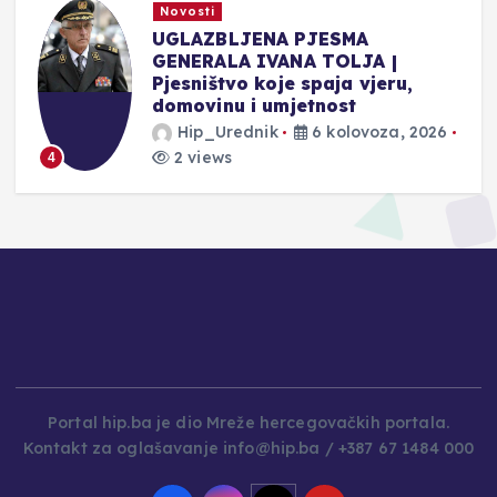
Novosti
UGLAZBLJENA PJESMA
GENERALA IVANA TOLJA |
Pjesništvo koje spaja vjeru,
domovinu i umjetnost
Hip_Urednik
6 kolovoza, 2026
2 views
4
Portal hip.ba je dio Mreže hercegovačkih portala.
Kontakt za oglašavanje info@hip.ba / +387 67 1484 000