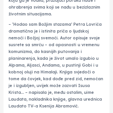
koja ga je vodila, pružajući poruku nade i
ohrabrenja svima koji se nađu u bezizlaznim
životnim situacijama.
– ‘Hodao sam Božjim stazama’ Petra Lovrića
dramatična je i istinita priča o ljudskoj
nemoći i Božjoj svemoći. Autor opisuje svoje
susrete sa smrću – od opasnosti u vremenu
komunizma, do kasnijih putovanja i
planinarenja, kada je život umalo izgubio u
Alpama, Aljasci, Andama, u pustinji Gobi i u
kobnoj oluji na Himalaji. Knjiga svjedoči o
tome da čovjek, kad dođe pred zid, nemoćan
je i izgubljen, uvijek može zazvati Isusa
Krista… – napisala je, među ostalim, uime
Laudata, nakladnika knjige, glavna urednica
Laudato TV-a Ksenija Abramović.