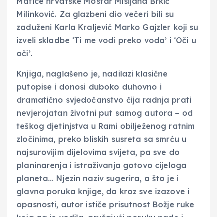
Matice hrvatske Mostar Misijana Brkić
Milinković. Za glazbeni dio večeri bili su
zaduženi Karla Kraljević Marko Gajzler koji su
izveli skladbe ‘Ti me vodi preko voda’ i ‘Oči u
oči’.
Knjiga, naglašeno je, nadilazi klasične
putopise i donosi duboko duhovno i
dramatično svjedočanstvo čija radnja prati
nevjerojatan životni put samog autora – od
teškog djetinjstva u Rami obilježenog ratnim
zločinima, preko bliskih susreta sa smrću u
najsurovijim dijelovima svijeta, pa sve do
planinarenja i istraživanja gotovo cijeloga
planeta… Njezin naziv sugerira, a što je i
glavna poruka knjige, da kroz sve izazove i
opasnosti, autor ističe prisutnost Božje ruke