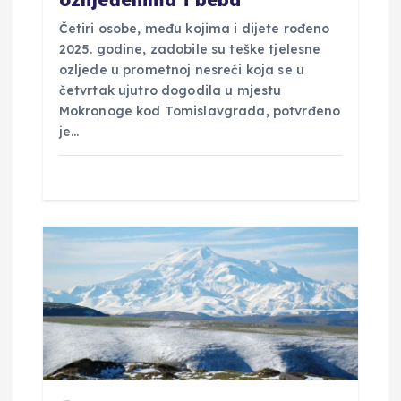
ozlijeđenima i beba
a
Četiri osobe, među kojima i dijete rođeno
2025. godine, zadobile su teške tjelesne
ozljede u prometnoj nesreći koja se u
četvrtak ujutro dogodila u mjestu
Mokronoge kod Tomislavgrada, potvrđeno
je…