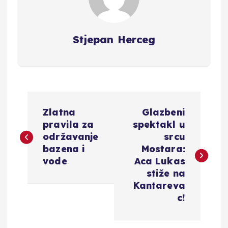
Stjepan Herceg
N
Zlatna
Glazbeni
a
pravila za
spektakl u
održavanje
srcu
v
bazena i
Mostara:
vode
Aca Lukas
i
stiže na
Kantareva
g
c!
a