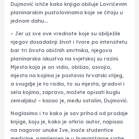
Dujmović ističe kako knjiga obiluje Lovrićevim
planinarskim pustolovinama koje se čitaju u
jednom dahu…
– Jer uz sve ove vrednote koje su obilježile
njegov dosadašnji život i tvore po intenzitetu
bar tri života običnih smrtnika, njegova
planinarska iskustva na svjetskoj su razini.
Mjesta koja je on vidio, obišao, osvojio,
mjesta na kojima je postavio hrvatski stijeg,
a svugdje je to radio, to su mjesta, gradovi i
sela kojima, zapravo, možete opisati kuglu
zemaljsku! – kazao je, među ostalim, Dujmović.
Naglasimo i to kako je sav prihod od prodaje
knjige, koju je, kako je otkrio autor, napisao
na nagovor unuke Ive, inače studentice
medicine, namijenjen je u humanitarne svrhe.