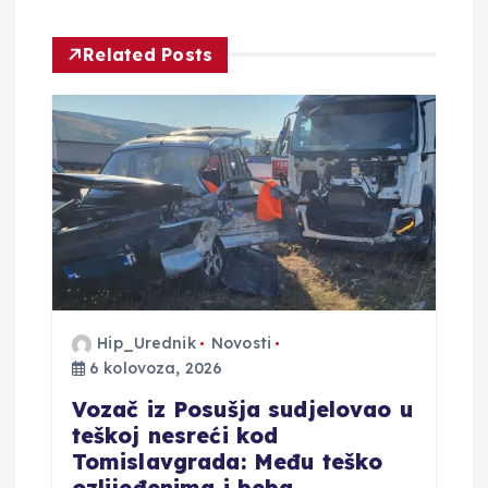
c
Related Posts
i
j
a
o
b
Hip_Urednik
Novosti
j
6 kolovoza, 2026
Vozač iz Posušja sudjelovao u
a
teškoj nesreći kod
Tomislavgrada: Među teško
v