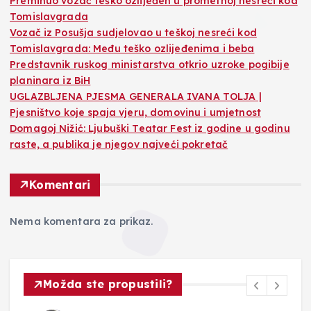
Preminuo vozač teško ozlijeđen u prometnoj nesreći kod
Tomislavgrada
Vozač iz Posušja sudjelovao u teškoj nesreći kod
Tomislavgrada: Među teško ozlijeđenima i beba
Predstavnik ruskog ministarstva otkrio uzroke pogibije
planinara iz BiH
UGLAZBLJENA PJESMA GENERALA IVANA TOLJA |
Pjesništvo koje spaja vjeru, domovinu i umjetnost
Domagoj Nižić: Ljubuški Teatar Fest iz godine u godinu
raste, a publika je njegov najveći pokretač
Komentari
Nema komentara za prikaz.
Možda ste propustili?