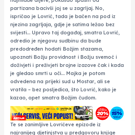
partizana bacivši joj se u zagrljaj. No,
ispričao je Lovrić, tada je bačen na pod iz
njezina zagrljaja, gdje je satima ležao bez
svijesti… Upravo taj događaj, smatra Lovrić,
odredio je njegovu sudbinu da bude
predodređen hodati Božjim stazama,
upoznati Božju providnost i Božju svemoć i
doživjeti i preživjeti brojne izazove čak i kada
je gledao smrti u oči… Majka je potom
odvedena na prijeki sud u Mostar, ali se
vratila – bez posljedica, što Lovrić, kako je
kazao, opet smatra Božjim čudom.
Te se zanimljive Lovrićeve epizode iz
najranijeg djetinjstva u predgovoru knjige