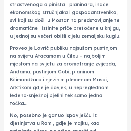
strastvenoga alpinista i planinara, inače
ekonomskog stručnjaka i gospodarstvenika,
svi koji su došli u Mostar na predstavljanje te
dramatične i istinite priče pretočene u knjigu,
u jednoj su večeri obišli cijelu zemaljsku kuglu.
Proveo je Lovrić publiku najsušom pustinjom
na svijetu Atacamom u Čileu – najboljim
mjestom na svijetu za promatranje zvijezda,
Andama, pustinjom Gobi, planinom
Kilimandžaro i njezinim plemenom Masai,
Arktikom gdje je čovjek, u nepreglednom
ledeno-snježnoj bjelini tek samo jedna
točka…
No, posebno je ganuo ispoviješću iz
djetinjstva u Rami, gdje je majku, kao
najmlađe dijete, pokušao spasiti od