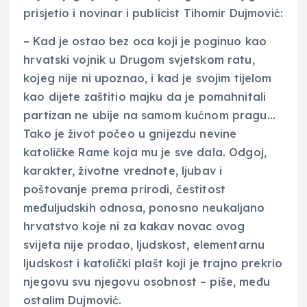
prisjetio i novinar i publicist Tihomir Dujmović:
– Kad je ostao bez oca koji je poginuo kao
hrvatski vojnik u Drugom svjetskom ratu,
kojeg nije ni upoznao, i kad je svojim tijelom
kao dijete zaštitio majku da je pomahnitali
partizan ne ubije na samom kućnom pragu…
Tako je život počeo u gnijezdu nevine
katoličke Rame koja mu je sve dala. Odgoj,
karakter, životne vrednote, ljubav i
poštovanje prema prirodi, čestitost
međuljudskih odnosa, ponosno neukaljano
hrvatstvo koje ni za kakav novac ovog
svijeta nije prodao, ljudskost, elementarnu
ljudskost i katolički plašt koji je trajno prekrio
njegovu svu njegovu osobnost – piše, među
ostalim Dujmović.