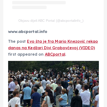
Objavu dijeli ABC Portal (@abcportalinfo_)
www.abcportal.info
The post
Evo šta je fra Mario Knezović rekao
danas na Kedžari Divi Grabovčevoj (VIDEO)
first appeared on
ABCportal
.