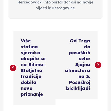
Hercegovački info portal donosi najnovije
vijesti iz Hercegovine
N
Više
Od Trga
a
stotina
do
vjernika
posuških
v
okupilo se
sela:
na Bilima:
Sjajna
i
Stoljetna
atmosfera
tradicija
na 3.
g
dobila
Posuškoj
novo
biciklijadi
a
priznanje
c