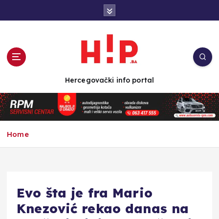
S
k
i
p
t
o
c
Hercegovački info portal
o
n
t
e
n
Home
t
Evo šta je fra Mario
Knezović rekao danas na