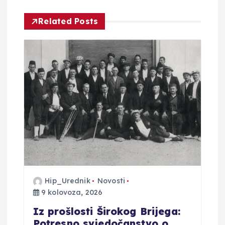
i
Related Posts
j
a
o
b
j
a
Hip_Urednik
Novosti
v
9 kolovoza, 2026
Iz prošlosti Širokog Brijega:
a
Potresno svjedočanstvo o