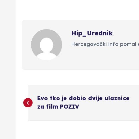
Hip_Urednik
Hercegovački info portal d
N
Evo tko je dobio dvije ulaznice
a
za film POZIV
v