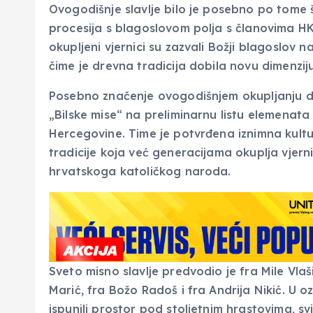
Ovogodišnje slavlje bilo je posebno po tome 
procesija s blagoslovom polja s članovima HK
okupljeni vjernici su zazvali Božji blagoslov na
čime je drevna tradicija dobila novu dimenziju
Posebno značenje ovogodišnjem okupljanju da
„Bilske mise“ na preliminarnu listu elemenata
Hercegovine. Time je potvrđena iznimna kultu
tradicije koja već generacijama okuplja vjern
hrvatskoga katoličkog naroda.
Sveto misno slavlje predvodio je fra Mile Vlaši
Marić, fra Božo Radoš i fra Andrija Nikić. U oz
ispunili prostor pod stoljetnim hrastovima, sv