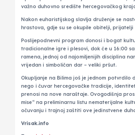
važno duhovno središte hercegovačkog kraja
Nakon euharistijskog slavlja druženje se nast
hrastova, gdje su se okupile obitelji, prijatelj
Poslijepodnevni program donosi i bogat kultu
tradicionalne igre i plesovi, dok će u 16:00 
ramena, jednoj od najomiljenijih disciplina na
vrijedan i simboličan dar – veliki pršut.
Okupljanje na Bilima još je jednom potvrdilo 
nego i čuvar hercegovačke tradicije, identite
prenosi na nove naraštaje. Ovogodišnja prosla
mise“ na preliminarnu listu nematerijalne ku
očuvanju i trajnoj zaštiti ove jedinstvene duh
Vrisak.info