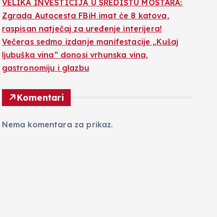
VELIKA INVESTICIJA U SREDIŠTU MOSTARA:
Zgrada Autocesta FBiH imat će 8 katova,
raspisan natječaj za uređenje interijera!
Večeras sedmo izdanje manifestacije „Kušaj
ljubuška vina“ donosi vrhunska vina,
gastronomiju i glazbu
Komentari
Nema komentara za prikaz.