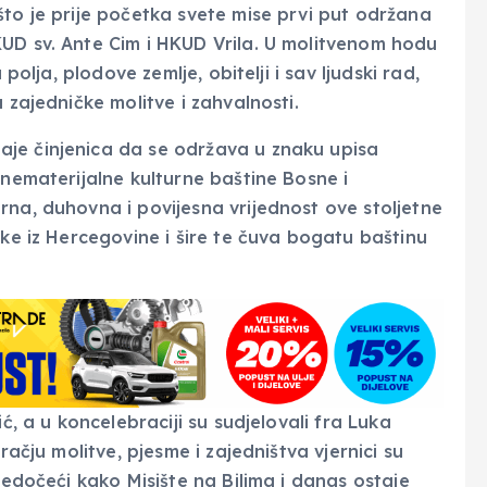
što je prije početka svete mise prvi put održana
UD sv. Ante Cim i HKUD Vrila. U molitvenom hodu
 polja, plodove zemlje, obitelji i sav ljudski rad,
 zajedničke molitve i zahvalnosti.
je činjenica da se održava u znaku upisa
 nematerijalne kulturne baštine Bosne i
rna, duhovna i povijesna vrijednost ove stoljetne
ike iz Hercegovine i šire te čuva bogatu baštinu
ć, a u koncelebraciji su sudjelovali fra Luka
račju molitve, pjesme i zajedništva vjernici su
jedočeći kako Misište na Bilima i danas ostaje