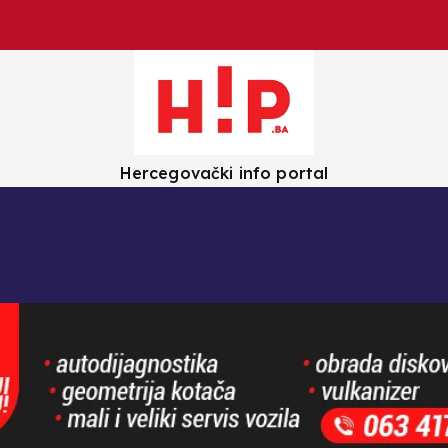
Hercegovački info portal
olica
Crna kronika
Zanimljivosti