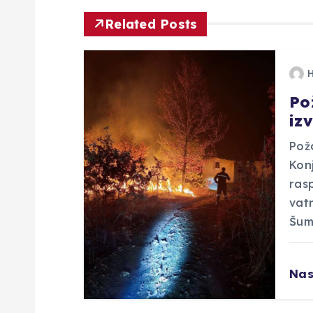
i
Related Posts
g
a
Po
iz
c
Pož
i
Konj
ras
j
vatr
Šum
a
Nas
o