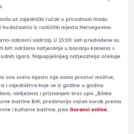
.
avilo uz zajednički ručak u prirodnom hladu
i i hodočasnici iz različitih mjesta Hercegovine.
rno-zabavni sadržaj. U 15:00 sati predviđene su
sati biti održano natjecanje u bacanju kamena s
rodnih igara. Najuspješnijeg natjecatelja očekuje
da ovo sveto mjesto nije samo prostor molitve,
ta i zajedništva koje se iz godine u godinu
va, obilježena i priznanjem kroz upis „Bilske
lturne baštine BiH, predstavlja važan korak prema
ovne i kulturne baštine, piše
Goranci online
.