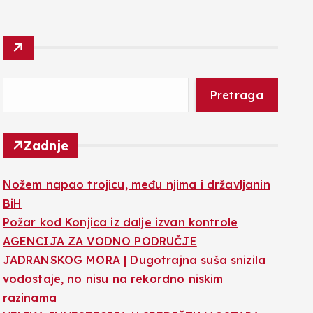
Pretraga
Zadnje
Nožem napao trojicu, među njima i državljanin
BiH
Požar kod Konjica iz dalje izvan kontrole
AGENCIJA ZA VODNO PODRUČJE
JADRANSKOG MORA | Dugotrajna suša snizila
vodostaje, no nisu na rekordno niskim
razinama