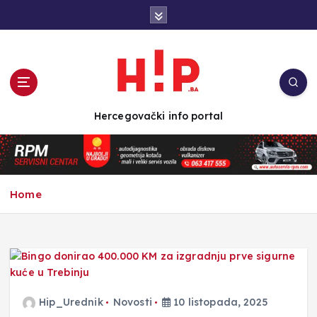
S
k
i
p
t
o
c
Hercegovački info portal
o
n
t
e
n
Home
t
Hip_Urednik
Novosti
10 listopada, 2025