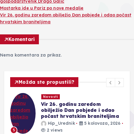
gospodarstvenik Drago Galić
Mostarka ide u Pariz po nove medalje
Vir 26. godinu zaredom obilježio Dan pobjede i odao počast
hrvatskim braniteljima
Komentari
Nema komentara za prikaz.
Možda ste propustili?
Novosti
Vir 26. godinu zaredom
obilježio Dan pobjede i odao
počast hrvatskim braniteljima
Hip_Urednik
5 kolovoza, 2026
2 views
5