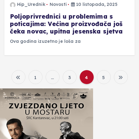
Hip_Urednik
Novosti
10 listopada, 2025
Poljoprivrednici u problemima s
poticajima: Većina proizvođača još
čeka novac, upitna jesenska sjetva
Ova godina izuzetno je loša za
1
…
3
4
5
B
r
o
j