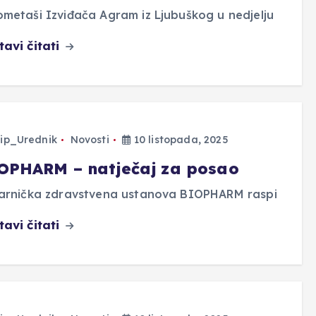
metaši Izviđača Agram iz Ljubuškog u nedjelju
tavi čitati
ip_Urednik
Novosti
10 listopada, 2025
OPHARM – natječaj za posao
karnička zdravstvena ustanova BIOPHARM raspi
tavi čitati