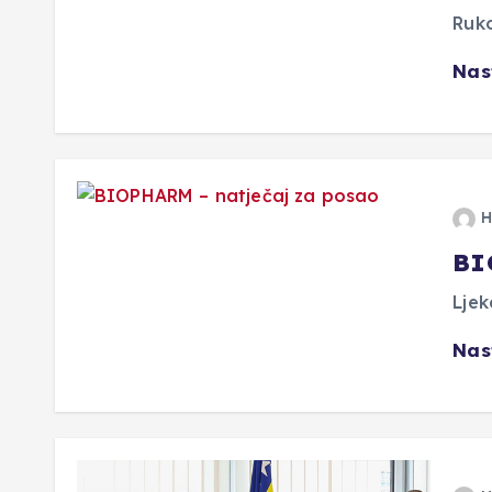
Ruko
Nas
H
BI
Lje
Nas