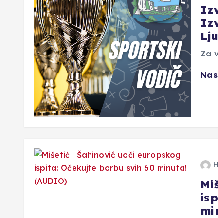
Iz
Iz
Lj
Za v
Nas
H
Mi
is
mi