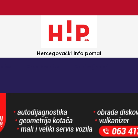
Hercegovački info portal
olica
Crna kronika
Zanimljivosti