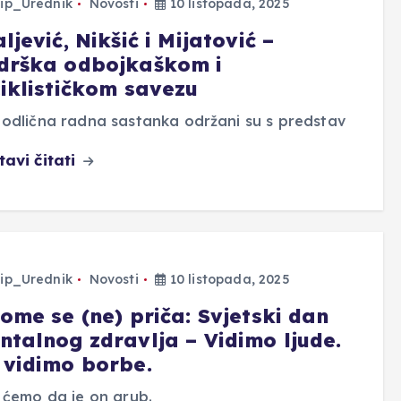
ip_Urednik
Novosti
10 listopada, 2025
ljević, Nikšić i Mijatović –
drška odbojkaškom i
ciklističkom savezu
odlična radna sastanka održani su s predstav
tavi čitati
ip_Urednik
Novosti
10 listopada, 2025
ome se (ne) priča: Svjetski dan
ntalnog zdravlja – Vidimo ljude.
 vidimo borbe.
 ćemo da je on grub.