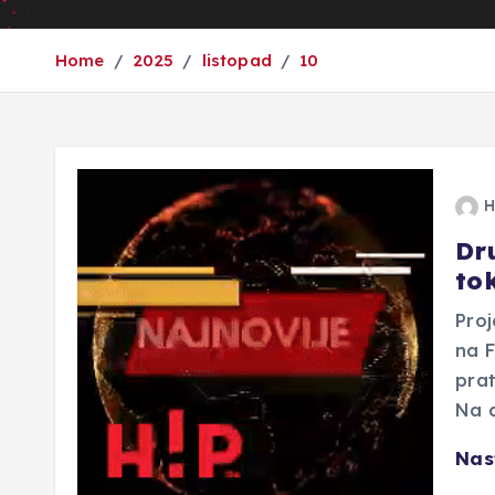
Home
2025
listopad
10
H
Dr
tok
Proj
na F
prat
Na 
Nas