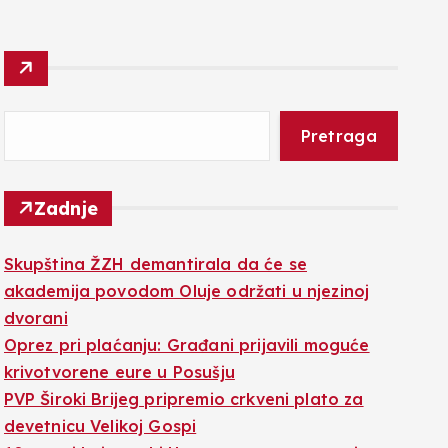
Pretraga
Zadnje
Skupština ŽZH demantirala da će se
akademija povodom Oluje održati u njezinoj
dvorani
Oprez pri plaćanju: Građani prijavili moguće
krivotvorene eure u Posušju
PVP Široki Brijeg pripremio crkveni plato za
devetnicu Velikoj Gospi