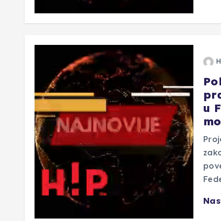
H
Po
pr
u 
mo
Proj
zako
pove
Fede
Nas