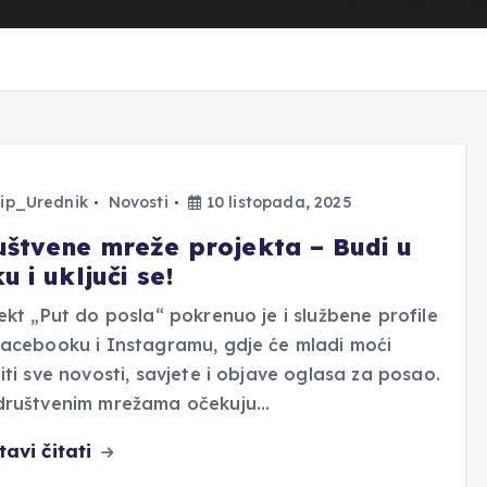
ip_Urednik
Novosti
10 listopada, 2025
uštvene mreže projekta – Budi u
u i uključi se!
ekt „Put do posla“ pokrenuo je i službene profile
acebooku i Instagramu, gdje će mladi moći
iti sve novosti, savjete i objave oglasa za posao.
društvenim mrežama očekuju…
tavi čitati