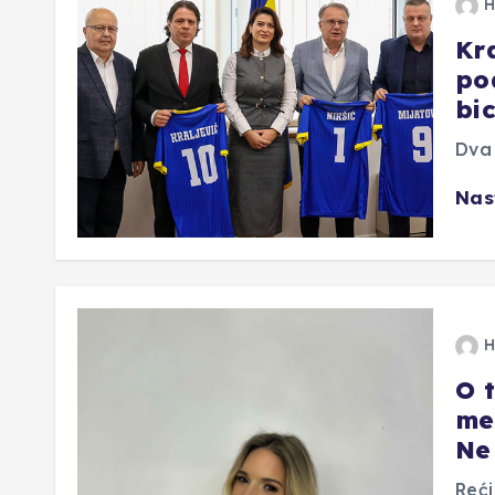
H
Kra
po
bi
Dva 
Nas
H
O t
me
Ne
Reći