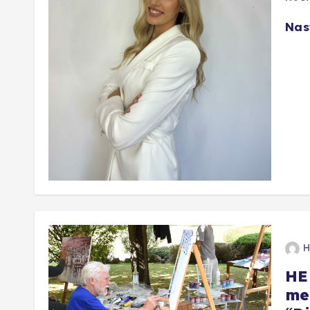
Nas
H
HE
me