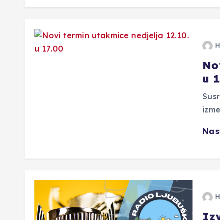
H
No
u 
Sus
izme
Nas
H
Iz