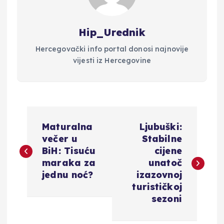
Hip_Urednik
Hercegovački info portal donosi najnovije
vijesti iz Hercegovine
N
Maturalna
Ljubuški:
a
večer u
Stabilne
BiH: Tisuću
cijene
v
maraka za
unatoč
jednu noć?
izazovnoj
i
turističkoj
sezoni
g