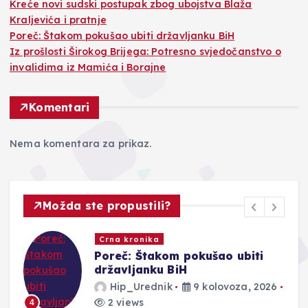
Kreće novi sudski postupak zbog ubojstva Blaža
Kraljevića i pratnje
Poreč: Štakom pokušao ubiti državljanku BiH
Iz prošlosti Širokog Brijega: Potresno svjedočanstvo o
invalidima iz Mamića i Borajne
Komentari
Nema komentara za prikaz.
Možda ste propustili?
Crna kronika
Poreč: Štakom pokušao ubiti
državljanku BiH
Hip_Urednik
9 kolovoza, 2026
2 views
4