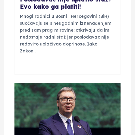
v
Evo kako ga platiti!
Mnogi radnici u Bosni i Hercegovini (BiH)
a
suočavaju se s neugodnim iznenađenjem
pred sam prag mirovine: otkrivaju da im
nedostaje radni staž jer poslodavac nije
redovito uplaćivao doprinose. Iako
Zakon…