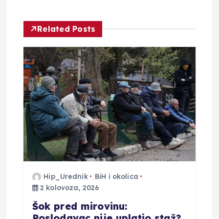
a
Related Posts
c
i
j
a
o
b
j
Hip_Urednik
BiH i okolica
2 kolovoza, 2026
a
Šok pred mirovinu:
Poslodavac nije uplatio staž?