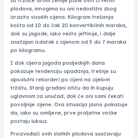
su tržnice širom zemlje pune ovih crvenih
plodova, mnogima su oni nedostižni zbog
izrazito visokih cijena. Kilogram trešanja
košta od 10 do čak 20 konvertibilnih maraka,
dok su jagode, iako nešto jeftinije, i dalje
značajan izdatak s cijenom od 5 do 7 maraka
po kilogramu.
I dok cijena jagoda posljednjih dana
pokazuje tendenciju opadanja, trešnje su
apsolutni rekorderi po cijeni na cijelom
tržištu. Stariji građani ističu da ih kupuju
uglavnom za unučad, dok će oni sami čekati
povoljnije cijene. Ova situacija jasno pokazuje
da, iako su omiljene, prve proljetne voćke
postaju luksuz.
Proizvođači ovih slatkih plodova suočavaju