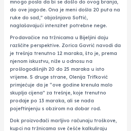
mnogo posla da bi se došlo do ovog branja,
do ove jagode. Ona je meni došla 20 puta na
ruke do sad,” objašnjava Softić,
naglašavajući intenzitet potrebne nege.
Prodavačice na tržnicama u Bijeljini daju
različite perspektive. Zorica Gavrić navodi da
je trešnja trenutno 12 maraka, što je, prema
njenom iskustvu, niže u odnosu na
prošlogodišnjih 20 do 25 maraka u isto
vrijeme. S druge strane, Olenija Trifković
primjećuje da je “ove godine krenula malo
skuplja cijena” za trešnje, koje trenutno
prodaje po 13 maraka, ali se nada
pojeftinjenju s obzirom na dobar rod.
Dok proizvođači marljivo računaju troškove,
kupci na tržnicama sve češće kalkuliraju