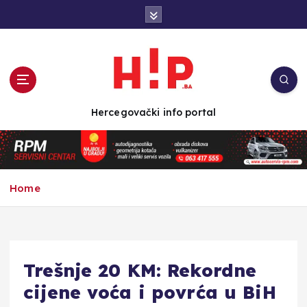
S
k
i
p
t
o
c
Hercegovački info portal
o
n
t
e
n
Home
t
Trešnje 20 KM: Rekordne
cijene voća i povrća u BiH