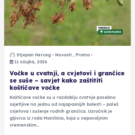
Stjepan Herceg
Novosti
,
Promo
11 ožujka, 2026
Voćke u cvatnji, a cvjetovi i grančice
se suše – savjet kako zaštititi
koštičave voćke
Koštičave voćke su u razdoblju cvatnje posebno
osjetljive na jednu od najopasnijih bolesti – palež
cvjetova i sušenje rodnih grančica. Uzročnik je
gljivica iz roda Monilinia, koja u nepovoljnim
vremenskim…