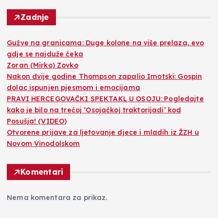
Zadnje
Gužve na granicama: Duge kolone na više prelaza, evo
gdje se najduže čeka
Zoran (Mirko) Zovko
Nakon dvije godine Thompson zapalio Imotski: Gospin
dolac ispunjen pjesmom i emocijama
PRAVI HERCEGOVAČKI SPEKTAKL U OSOJU: Pogledajte
kako je bilo na trećoj ‘Osojačkoj traktorijadi’ kod
Posušja! (VIDEO)
Otvorene prijave za ljetovanje djece i mladih iz ŽZH u
Novom Vinodolskom
Komentari
Nema komentara za prikaz.