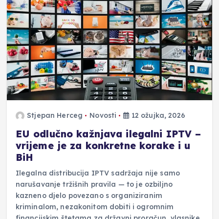
Stjepan Herceg
Novosti
12 ožujka, 2026
EU odlučno kažnjava ilegalni IPTV –
vrijeme je za konkretne korake i u
BiH
Ilegalna distribucija IPTV sadržaja nije samo
narušavanje tržišnih pravila — to je ozbiljno
kazneno djelo povezano s organiziranim
kriminalom, nezakonitom dobiti i ogromnim
financijskim štetama za državni proračun, vlasnike