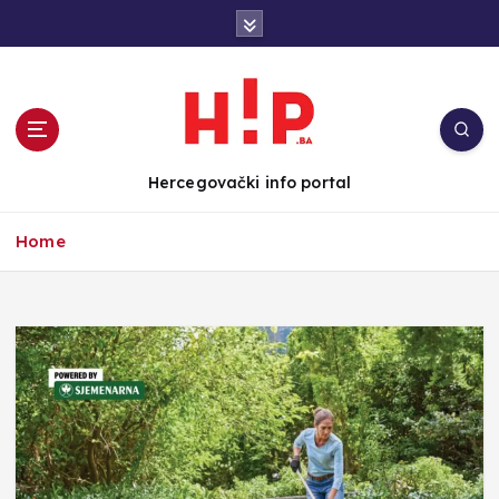
S
k
i
p
t
o
c
Hercegovački info portal
o
n
Home
t
e
n
t