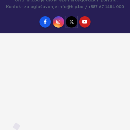
Portal hip.ba je dio Mreže hercegovačkih portala.
Kontakt za oglašavanje info@hip.ba / +387 67 1484 000