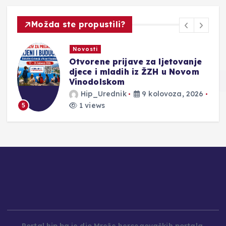
Možda ste propustili?
Novosti
Otvorene prijave za ljetovanje
e
djece i mladih iz ŽZH u Novom
Vinodolskom
Hip_Urednik
9 kolovoza, 2026
1 views
5