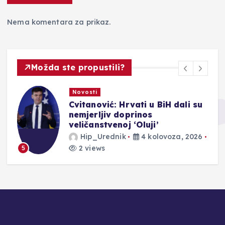
Nema komentara za prikaz.
Možda ste propustili?
Novosti
ac
Cvitanović: Hrvati u BiH dali su
nemjerljiv doprinos
veličanstvenoj ‘Oluji’
Hip_Urednik
4 kolovoza, 2026
2 views
5