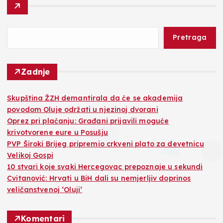
Pretraga
Zadnje
Skupština ŽZH demantirala da će se akademija
povodom Oluje održati u njezinoj dvorani
Oprez pri plaćanju: Građani prijavili moguće
krivotvorene eure u Posušju
PVP Široki Brijeg pripremio crkveni plato za devetnicu
Velikoj Gospi
10 stvari koje svaki Hercegovac prepoznaje u sekundi
Cvitanović: Hrvati u BiH dali su nemjerljiv doprinos
veličanstvenoj ‘Oluji’
Komentari