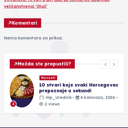
veličanstvenoj ‘Oluji’
Komentari
Nema komentara za prikaz.
Možda ste propustili?
Novosti
10 stvari koje svaki Hercegovac
prepoznaje u sekundi
Hip_Urednik
4 kolovoza, 2026
2 views
4