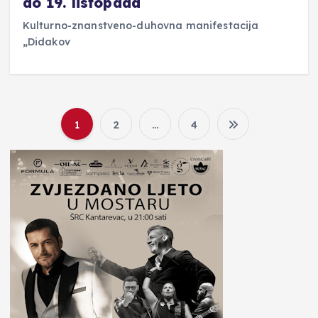
do 19. listopada
Kulturno-znanstveno-duhovna manifestacija
„Didakov
1
2
…
4
B
r
o
j
e
v