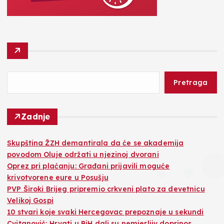
Pretraga
Zadnje
Skupština ŽZH demantirala da će se akademija
povodom Oluje održati u njezinoj dvorani
Oprez pri plaćanju: Građani prijavili moguće
krivotvorene eure u Posušju
PVP Široki Brijeg pripremio crkveni plato za devetnicu
Velikoj Gospi
10 stvari koje svaki Hercegovac prepoznaje u sekundi
Cvitanović: Hrvati u BiH dali su nemjerljiv doprinos