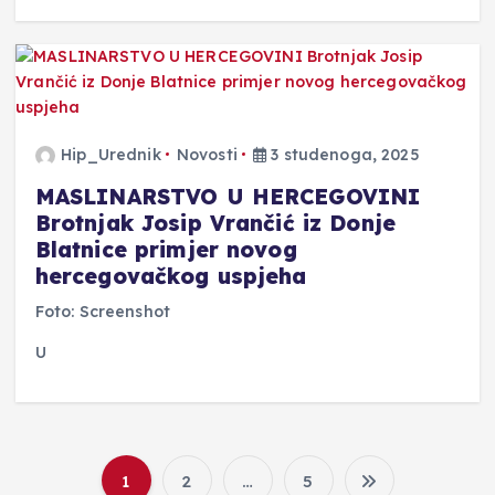
Hip_Urednik
Novosti
3 studenoga, 2025
MASLINARSTVO U HERCEGOVINI
Brotnjak Josip Vrančić iz Donje
Blatnice primjer novog
hercegovačkog uspjeha
Foto: Screenshot
U
1
2
…
5