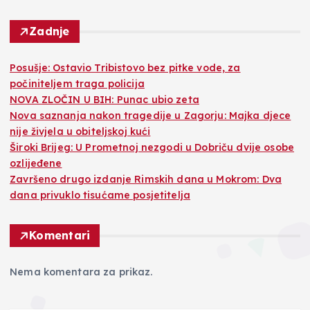
Zadnje
Posušje: Ostavio Tribistovo bez pitke vode, za
počiniteljem traga policija
NOVA ZLOČIN U BIH: Punac ubio zeta
Nova saznanja nakon tragedije u Zagorju: Majka djece
nije živjela u obiteljskoj kući
Široki Brijeg: U Prometnoj nezgodi u Dobriču dvije osobe
ozlijeđene
Završeno drugo izdanje Rimskih dana u Mokrom: Dva
dana privuklo tisućame posjetitelja
Komentari
Nema komentara za prikaz.