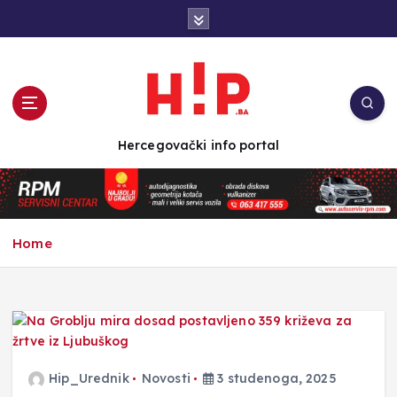
S
k
i
p
t
o
c
Hercegovački info portal
o
n
t
e
n
Home
t
Hip_Urednik
Novosti
3 studenoga, 2025