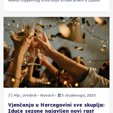
Nakon uspješnog otvaranja vinske jeseni u Ljubuš
Hip_Urednik
Novosti
3 studenoga, 2025
Vjenčanja u Hercegovini sve skuplja:
Iduće sezone najavljen novi rast