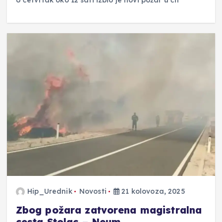
U četvrtak oko 12 sati izbio je novi požar u čit
Hip_Urednik
Novosti
21 kolovoza, 2025
Zbog požara zatvorena magistralna
cesta Stolac – Neum