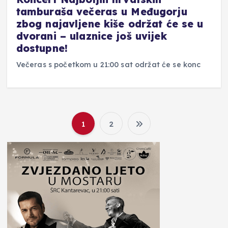
tamburaša večeras u Međugorju
zbog najavljene kiše održat će se u
dvorani – ulaznice još uvijek
dostupne!
Večeras s početkom u 21:00 sat održat će se konc
1
2
B
r
o
j