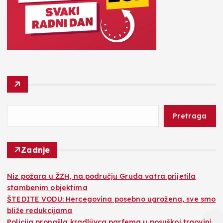
Pretraga
Zadnje
Niz požara u ŽZH, na području Gruda vatra prijetila
stambenim objektima
ŠTEDITE VODU: Hercegovina posebno ugrožena, sve smo
bliže redukcijama
Policija pronašla kradljivca parfema u posuškoj trgovini