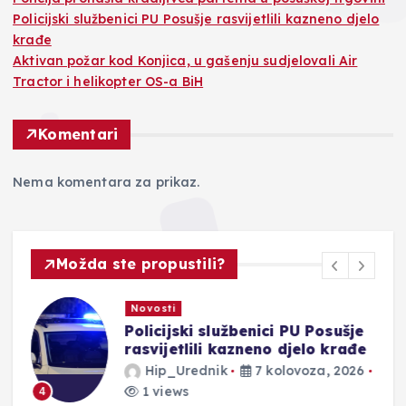
Policijski službenici PU Posušje rasvijetlili kazneno djelo
krađe
Aktivan požar kod Konjica, u gašenju sudjelovali Air
Tractor i helikopter OS-a BiH
Komentari
Nema komentara za prikaz.
Možda ste propustili?
Novosti
Policijski službenici PU Posušje
rasvijetlili kazneno djelo krađe
Hip_Urednik
7 kolovoza, 2026
1 views
4