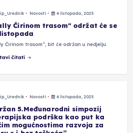
ip_Urednik
Novosti
4 listopada, 2025
ally Ćirinom trasom“ održat će se
.listopada
ly Ćirinom trasom“, bit će održan u nedjelju
tavi čitati
ip_Urednik
Novosti
4 listopada, 2025
ržan 5.Međunarodni simpozij
erapijska podrška kao put ka
ćim mogućnostima razvoja za
cu s i bez teškoća”