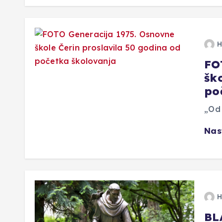
H
FO
šk
po
„Od 
Nas
H
BL