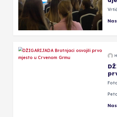
Vrti
Nas
H
DŽ
pr
Foto
Pet
Nas