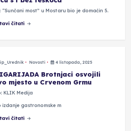
ć “Sunčani most” u Mostaru bio je domaćin 5.
tavi čitati
ip_Urednik
Novosti
4 listopada, 2025
IGARIJADA Brotnjaci osvojili
vo mjesto u Crvenom Grmu
: KLIK Medija
o izdanje gastronomske m
tavi čitati