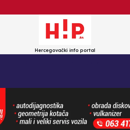
Hercegovački info portal
olica
Crna kronika
Zanimljivosti