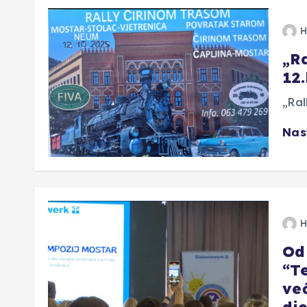
H
„R
12
„Ral
Nas
H
Od
“T
ve
dje