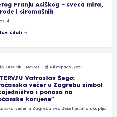
etog Franju Asiškog – sveca mira,
irode i siromašnih
s, 4.
tavi čitati
ip_Urednik
Novosti
4 listopada, 2025
TERVJU Vatroslav Šego:
roćanska večer u Zagrebu simbol
 zajedništva i ponosa na
oćanske korijene”
anska večer u Zagrebu već desetljećima okuplja