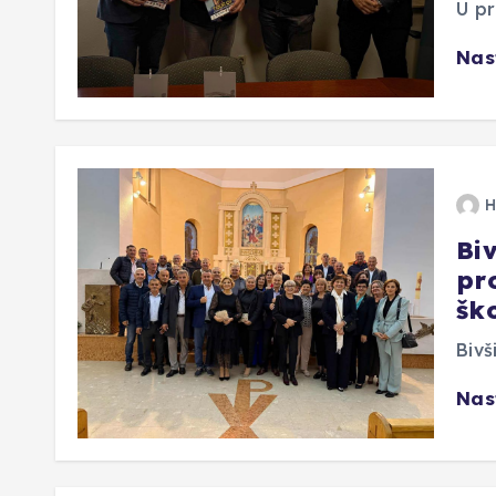
U pr
Nas
H
Bi
pr
šk
Bivš
Nas