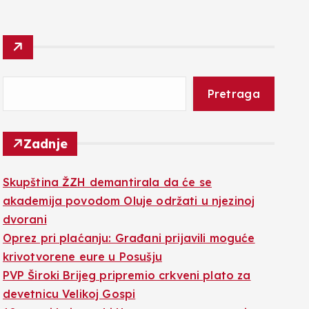
Pretraga
Zadnje
Skupština ŽZH demantirala da će se
akademija povodom Oluje održati u njezinoj
dvorani
Oprez pri plaćanju: Građani prijavili moguće
krivotvorene eure u Posušju
PVP Široki Brijeg pripremio crkveni plato za
devetnicu Velikoj Gospi