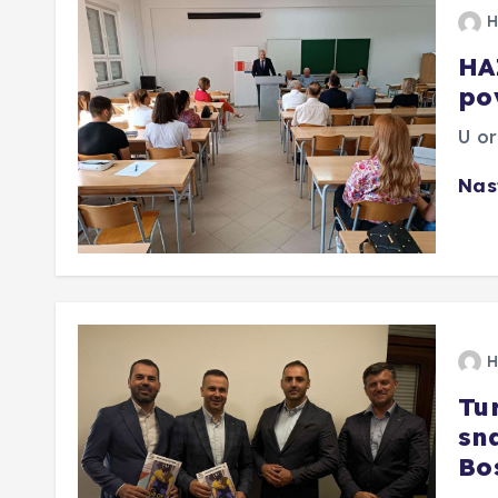
H
HA
po
U or
Nas
H
Tu
sn
Bo