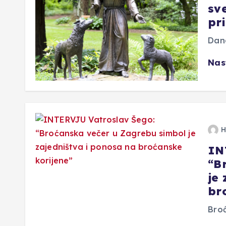
sv
pr
Dana
Nas
H
IN
“B
je
br
Broć