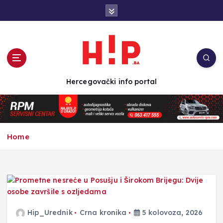
S
k
i
p
t
o
c
Hercegovački info portal
o
n
t
e
n
Home
t
Hip_Urednik
Crna kronika
5 kolovoza, 2026