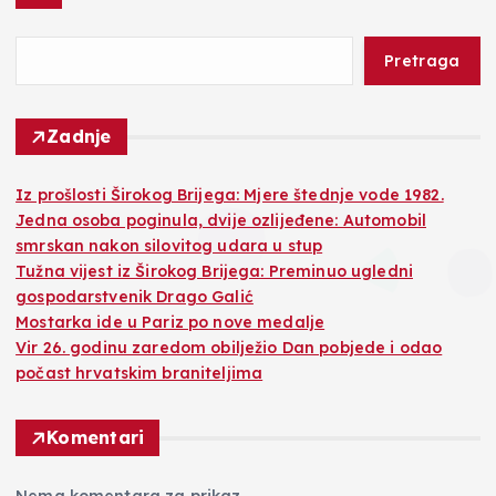
Pretraga
Zadnje
Iz prošlosti Širokog Brijega: Mjere štednje vode 1982.
Jedna osoba poginula, dvije ozlijeđene: Automobil
smrskan nakon silovitog udara u stup
Tužna vijest iz Širokog Brijega: Preminuo ugledni
gospodarstvenik Drago Galić
Mostarka ide u Pariz po nove medalje
Vir 26. godinu zaredom obilježio Dan pobjede i odao
počast hrvatskim braniteljima
Komentari