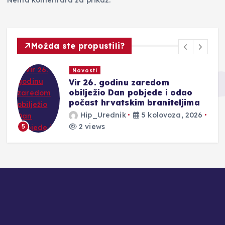
Nema komentara za prikaz.
Možda ste propustili?
Novosti
Vir 26. godinu zaredom
obilježio Dan pobjede i odao
počast hrvatskim braniteljima
Hip_Urednik
5 kolovoza, 2026
2 views
5