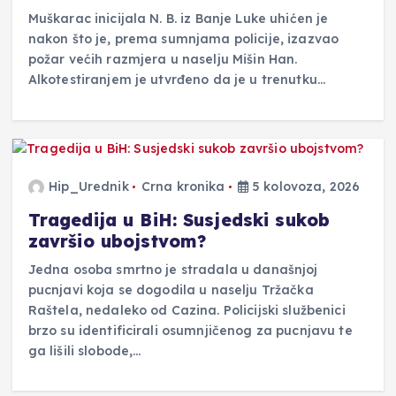
Muškarac inicijala N. B. iz Banje Luke uhićen je
nakon što je, prema sumnjama policije, izazvao
požar većih razmjera u naselju Mišin Han.
Alkotestiranjem je utvrđeno da je u trenutku…
Hip_Urednik
Crna kronika
5 kolovoza, 2026
Tragedija u BiH: Susjedski sukob
završio ubojstvom?
Jedna osoba smrtno je stradala u današnjoj
pucnjavi koja se dogodila u naselju Tržačka
Raštela, nedaleko od Cazina. Policijski službenici
brzo su identificirali osumnjičenog za pucnjavu te
ga lišili slobode,…