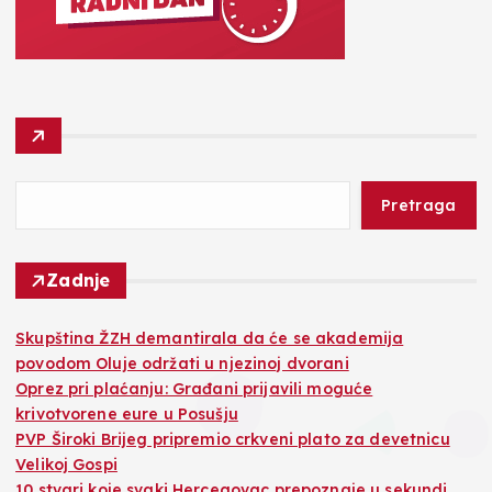
Pretraga
Zadnje
Skupština ŽZH demantirala da će se akademija
povodom Oluje održati u njezinoj dvorani
Oprez pri plaćanju: Građani prijavili moguće
krivotvorene eure u Posušju
PVP Široki Brijeg pripremio crkveni plato za devetnicu
Velikoj Gospi
10 stvari koje svaki Hercegovac prepoznaje u sekundi