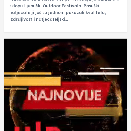
sklopu Ljubuški Outdoor Festivala. Posuški
natjecatelji još su jednom pokazali kvalitetu,
izdržljivost i natjecateljski…