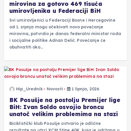
mirovina za gotovo 469 tisuća
umirovljenika u Federaciji BiH
Svi umirovljenici u Federaciji Bosne i Hercegovine
od 1. srpnja mogu očekivati novo povećanje
mirovina, potvrdio je danas federalni ministar rada
i socijalne politike Adnan Delić. Povećanje će
obuhvatiti oko…
Hip_Urednik
Novosti
1 lipnja, 2026
BK Posušje na postolju Premijer lige
BiH: Ivan Soldo osvojio broncu
unatoč velikim problemima na stazi
Biciklistički klub Posušje ostvario je odlične
rezultate na utrci XCM Stipe 40K, koja je održana u