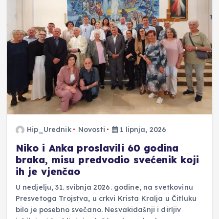
Hip_Urednik
Novosti
1 lipnja, 2026
Niko i Anka proslavili 60 godina
braka, misu predvodio svećenik koji
ih je vjenčao
U nedjelju, 31. svibnja 2026. godine, na svetkovinu
Presvetoga Trojstva, u crkvi Krista Kralja u Čitluku
bilo je posebno svečano. Nesvakidašnji i dirljiv