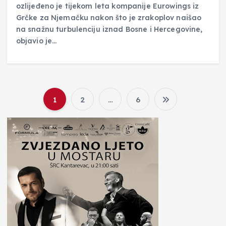
ozlijeđeno je tijekom leta kompanije Eurowings iz
Grčke za Njemačku nakon što je zrakoplov naišao
na snažnu turbulenciju iznad Bosne i Hercegovine,
objavio je…
1
2
…
6
B
r
o
j
e