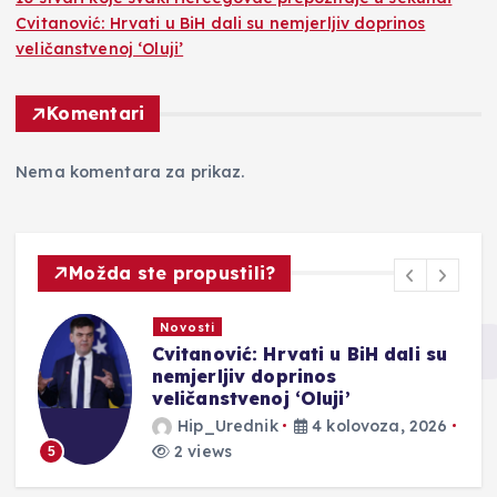
Cvitanović: Hrvati u BiH dali su nemjerljiv doprinos
veličanstvenoj ‘Oluji’
Komentari
Nema komentara za prikaz.
Možda ste propustili?
Novosti
ac
Cvitanović: Hrvati u BiH dali su
nemjerljiv doprinos
veličanstvenoj ‘Oluji’
Hip_Urednik
4 kolovoza, 2026
2 views
5