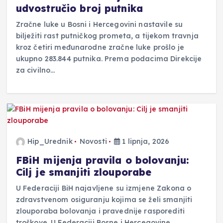
udvostručio broj putnika
Zračne luke u Bosni i Hercegovini nastavile su
bilježiti rast putničkog prometa, a tijekom travnja
kroz četiri međunarodne zračne luke prošlo je
ukupno 283.844 putnika. Prema podacima Direkcije
za civilno…
Hip_Urednik
Novosti
1 lipnja, 2026
FBiH mijenja pravila o bolovanju:
Cilj je smanjiti zlouporabe
U Federaciji BiH najavljene su izmjene Zakona o
zdravstvenom osiguranju kojima se želi smanjiti
zlouporaba bolovanja i pravednije rasporediti
troškove. U Federaciji Bosne i Hercegovine