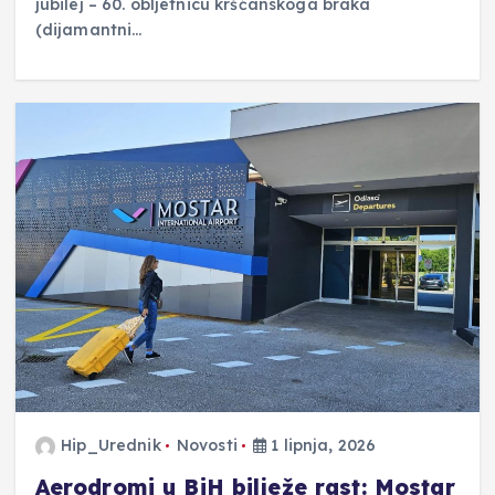
jubilej – 60. obljetnicu kršćanskoga braka
(dijamantni…
Hip_Urednik
Novosti
1 lipnja, 2026
Aerodromi u BiH bilježe rast: Mostar