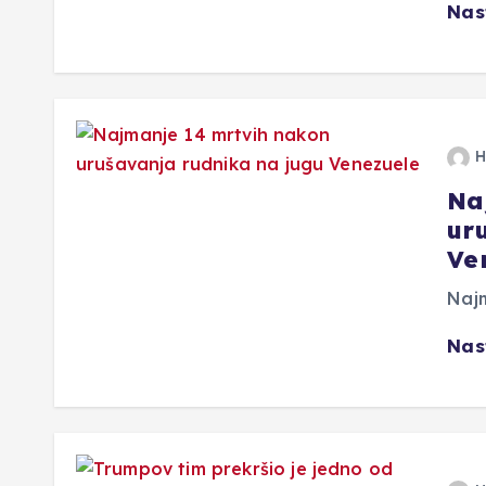
Nas
H
Na
ur
Ve
Najm
Nas