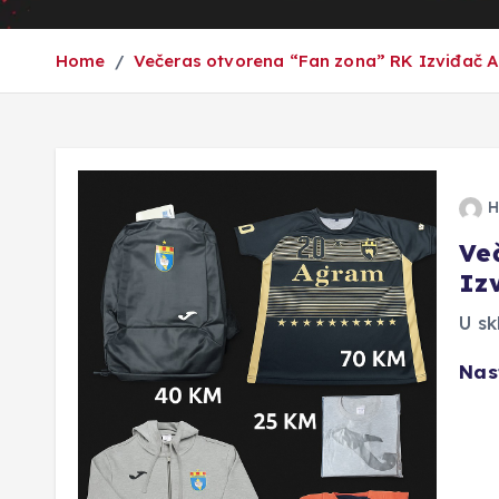
Home
Večeras otvorena “Fan zona” RK Izviđač 
H
Ve
Iz
U sk
Nas