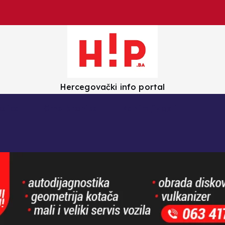
Hercegovački info portal
olica
Crna kronika
Zanimljivosti