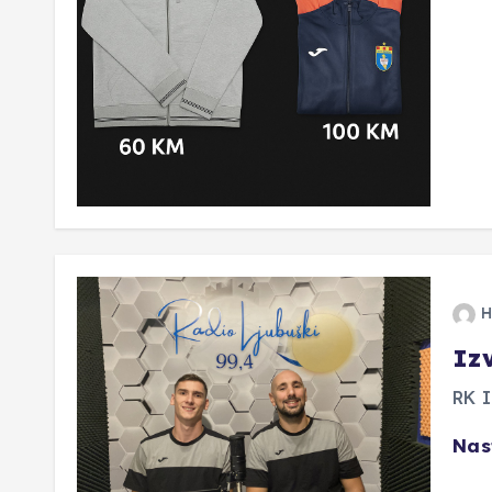
H
Iz
RK I
Nas