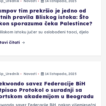
ip_Urednik
Novosti
14 listopada, 2025
umpov tim prekršio je jedno od
tnih pravila Bliskog istoka: Što
kon sporazuma čeka Palestince?
liskom istoku jučer su oslobođeni taoci, djelo
tavi čitati
ip_Urednik
Novosti
14 listopada, 2025
ekwondo savez Federacije BiH
tpisao Protokol o suradnji sa
ortskom akademijom u Beogradu
wondo savez Federacije BiH, nakon višemjesečni