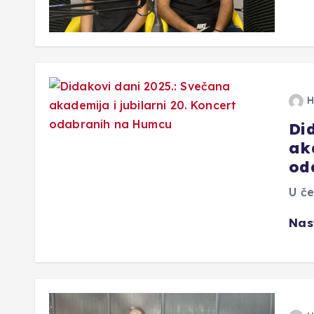
H
Di
aka
od
U če
Nas