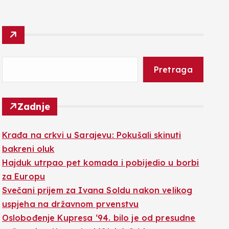
Pretraga
Zadnje
Krađa na crkvi u Sarajevu: Pokušali skinuti
bakreni oluk
Hajduk utrpao pet komada i pobijedio u borbi
za Europu
Svečani prijem za Ivana Soldu nakon velikog
uspjeha na državnom prvenstvu
Oslobođenje Kupresa ‘94. bilo je od presudne