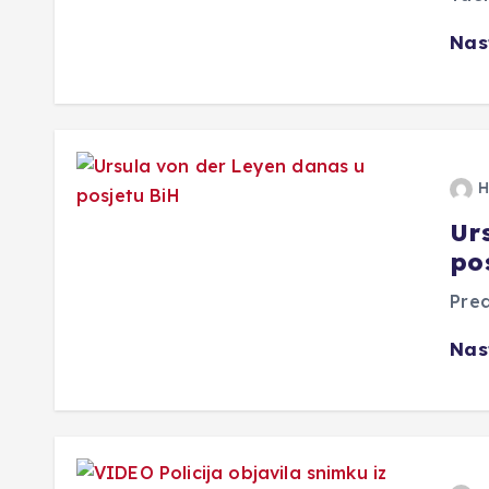
Nas
H
Ur
po
Pred
Nas