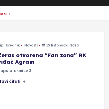
Agram
ip_Urednik
Novosti
15 listopada, 2025
čeras otvorena “Fan zona” RK
viđač Agram
lopu utakmice 3.
tavi čitati