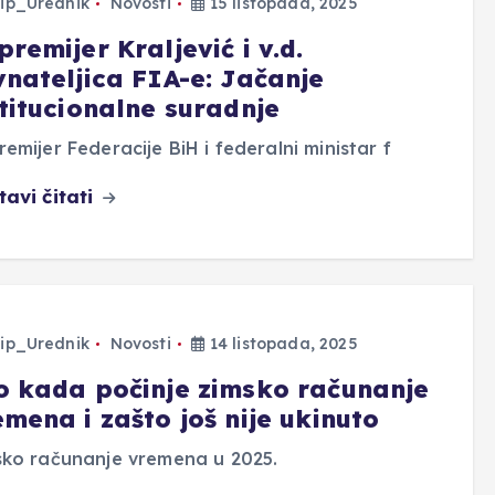
ip_Urednik
Novosti
15 listopada, 2025
remijer Kraljević i v.d.
vnateljica FIA-e: Jačanje
stitucionalne suradnje
emijer Federacije BiH i federalni ministar f
tavi čitati
ip_Urednik
Novosti
14 listopada, 2025
o kada počinje zimsko računanje
mena i zašto još nije ukinuto
sko računanje vremena u 2025.