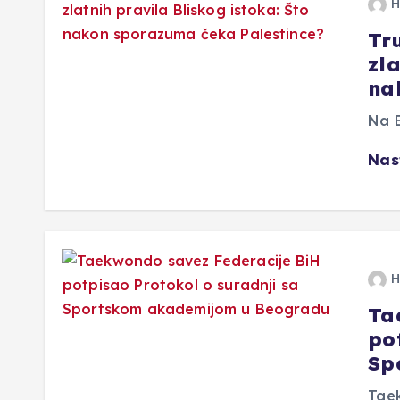
H
Tr
zla
na
Na B
Nas
H
Ta
po
Sp
Taek