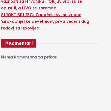
važnosti za Hrvatsku i ‘Oluju‘. Srbi su se
opustili, a HVO se spremao‘
ŠIROKI BRIJEG: Započele svima znane
‘širokobriješke devetnice’, prva večer i dugi
redovi za ispovijed
Komentari
Nema komentara za prikaz.