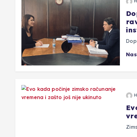
H
Dop
ra
in
Dopr
Nas
H
Ev
vre
Zim